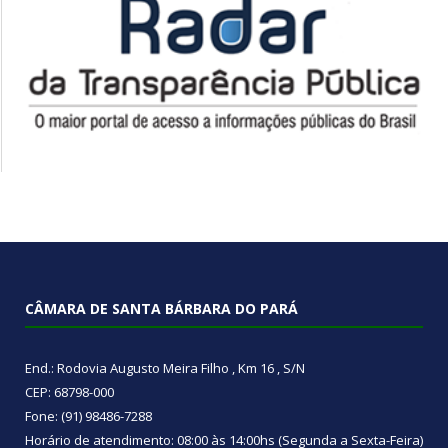
CÂMARA DE SANTA BÁRBARA DO PARÁ
End.: Rodovia Augusto Meira Filho , Km 16 , S/N
CEP: 68798-000
Fone: (91) 98486-7288
Horário de atendimento: 08:00 às 14:00hs (Segunda a Sexta-Feira)