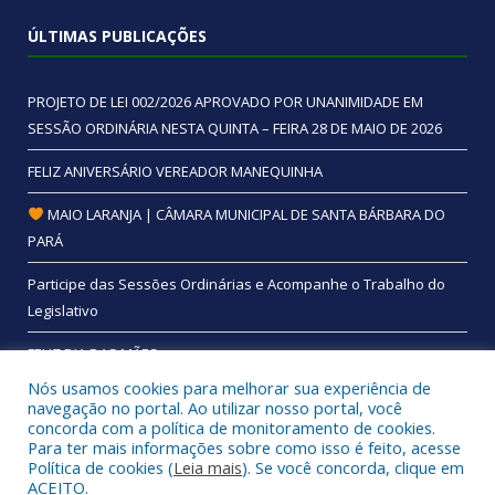
ÚLTIMAS PUBLICAÇÕES
PROJETO DE LEI 002/2026 APROVADO POR UNANIMIDADE EM
SESSÃO ORDINÁRIA NESTA QUINTA – FEIRA 28 DE MAIO DE 2026
FELIZ ANIVERSÁRIO VEREADOR MANEQUINHA
MAIO LARANJA | CÂMARA MUNICIPAL DE SANTA BÁRBARA DO
PARÁ
Participe das Sessões Ordinárias e Acompanhe o Trabalho do
Legislativo
FELIZ DIA DAS MÃES
Nós usamos cookies para melhorar sua experiência de
navegação no portal. Ao utilizar nosso portal, você
concorda com a política de monitoramento de cookies.
Para ter mais informações sobre como isso é feito, acesse
Todos os direitos reservados a Câmara Municipal de Santa
Política de cookies (
Leia mais
). Se você concorda, clique em
Bárbara do Pará.
ACEITO.