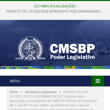
ÚLTIMAS ATUALIZAÇÕES:
PROJETO DE LEI 002/2026 APROVADO POR UNANIMIDADE EM SESSÃO ORDINÁRIA NESTA QUINTA – FEIRA 28 DE MAIO DE 2026
MENU
»
»
Home
Atividades Legislativas
PROJETO DE LEI Nº
011/2021, DE 21 DE SETEMBRO DE 2021 (Dispõe sobre
autorização para abertura de CRÉDITO ESPECIAL NO VALOR DE
R$- 1.526.457.14 (um milhão. quinhentos e vinte e seis mil.
quatrocentos e cinquenta e sete reais e quatorze centavos))