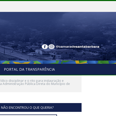
PORTAL DA TRANSPARÊNCIA
dico disciplinar e o rito para instauração e
da Administração Pública Direta do Município de
NÃO ENCONTROU O QUE QUERIA?