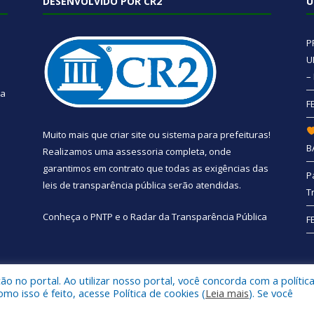
DESENVOLVIDO POR CR2
Ú
P
U
–
 a
F
Muito mais que
criar site
ou
sistema para prefeituras
!
B
Realizamos uma
assessoria
completa, onde
garantimos em contrato que todas as exigências das
P
leis de transparência pública
serão atendidas.
T
Conheça o
PNTP
e o
Radar da Transparência Pública
F
 no portal. Ao utilizar nosso portal, você concorda com a polític
e Santa Bárbara do Pará.
Mapa do Si
 isso é feito, acesse Política de cookies (
Leia mais
). Se você