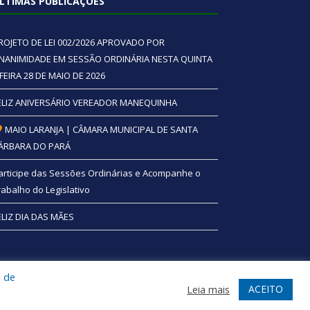
LTIMAS PUBLICAÇÕES
ROJETO DE LEI 002/2026 APROVADO POR
NANIMIDADE EM SESSÃO ORDINÁRIA NESTA QUINTA
 FEIRA 28 DE MAIO DE 2026
ELIZ ANIVERSÁRIO VEREADOR MANEQUINHA
MAIO LARANJA | CÂMARA MUNICIPAL DE SANTA
ÁRBARA DO PARÁ
articipe das Sessões Ordinárias e Acompanhe o
rabalho do Legislativo
ELIZ DIA DAS MÃES
a de
te
Acessar Área Administrativa
Acessar Webmail
ACEITO
Leia mais