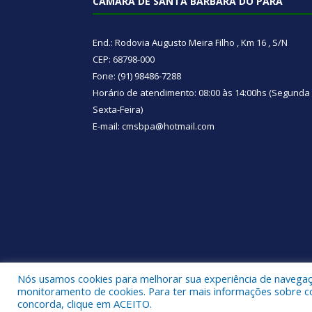
CÂMARA DE SANTA BÁRBARA DO PARÁ
End.: Rodovia Augusto Meira Filho , Km 16 , S/N
CEP: 68798-000
Fone: (91) 98486-7288
Horário de atendimento: 08:00 às 14:00hs (Segunda
Sexta-Feira)
E-mail: cmsbpa@hotmail.com
Nós usamos cookies para melhorar sua experiência de navegação
Todos os direitos reservados a Câmara Municipal d
monitoramento de cookies. Para ter mais informações sobre como
concorda, clique em ACEITO.