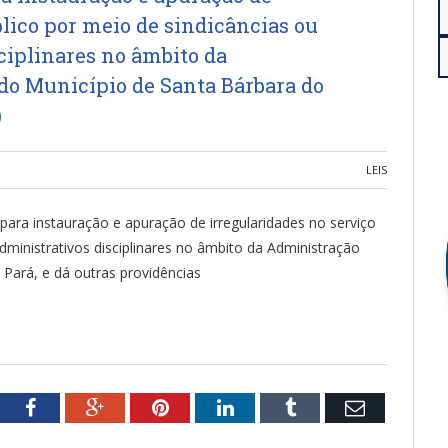
blico por meio de sindicâncias ou
ciplinares no âmbito da
do Município de Santa Bárbara do
)
LEIS
to para instauração e apuração de irregularidades no serviço
dministrativos disciplinares no âmbito da Administração
 Pará, e dá outras providências
tter
Facebook
Google+
Pinterest
LinkedIn
Tumblr
Email