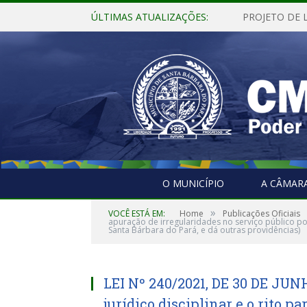
ÚLTIMAS ATUALIZAÇÕES:
O MUNICÍPIO
A CÂMAR
»
VOCÊ ESTÁ EM:
Home
Publicações Oficiais
apuração de irregularidades no serviço público po
Santa Bárbara do Pará, e dá outras providências)
LEI Nº 240/2021, DE 30 DE JUNH
jurídico disciplinar e o rito p