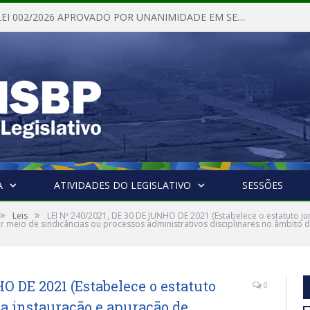
PROJETO DE LEI 002/2026 APROVADO POR UNANIMIDADE EM SESSÃO ORDINÁRIA NESTA QUINTA – FEIRA 28 DE MAIO DE 2026
A
ATIVIDADES DO LEGISLATIVO
SESSÕES
»
»
Leis
LEI Nº 240/2021, DE 30 DE JUNHO DE 2021 (Estabelece o estatuto jurí
r meio de sindicâncias ou processos administrativos disciplinares no âmbito 
O DE 2021 (Estabelece o estatuto
0
ara instauração e apuração de