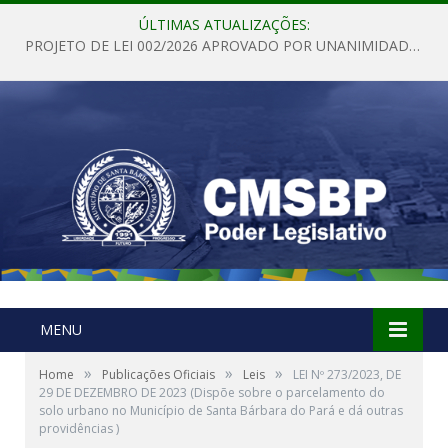
ÚLTIMAS ATUALIZAÇÕES:
PROJETO DE LEI 002/2026 APROVADO POR UNANIMIDADE EM SESSÃO ORDINÁRIA NESTA QUINTA – FEIRA 28 DE MAIO DE 2026
MENU
»
»
»
Home
Publicações Oficiais
Leis
LEI Nº 273/2023, DE
29 DE DEZEMBRO DE 2023 (Dispõe sobre o parcelamento do
solo urbano no Município de Santa Bárbara do Pará e dá outras
providências )