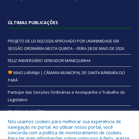
ÚLTIMAS PUBLICAÇÕES
PROJETO DE LEI 002/2026 APROVADO POR UNANIMIDADE EM
SESSÃO ORDINÁRIA NESTA QUINTA – FEIRA 28 DE MAIO DE 2026
FELIZ ANIVERSÁRIO VEREADOR MANEQUINHA
MAIO LARANJA | CÂMARA MUNICIPAL DE SANTA BÁRBARA DO
PARÁ
Participe das Sessões Ordinárias e Acompanhe o Trabalho do
Legislativo
FELIZ DIA DAS MÃES
Nós usamos cookies para melhorar sua experiência de
navegação no portal. Ao utilizar nosso portal, você
concorda com a política de monitoramento de cookies.
Para ter mais informações sobre como isso é feito, acesse