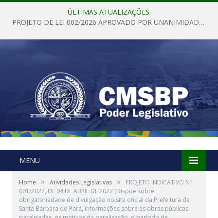
ÚLTIMAS ATUALIZAÇÕES:
PROJETO DE LEI 002/2026 APROVADO POR UNANIMIDADE EM SESSÃO ORDINÁRIA NESTA QUINTA – FEIRA 28 DE MAIO DE 2026
MENU
»
»
Home
Atividades Legislativas
PROJETO INDICATIVO Nº
001/2022, DE 04 DE ABRIL DE 2022 (Dispõe sobre
obrigatoriedade de divulgação no site oficial da Prefeitura de
Santa Bárbara do Pará, informações sobre as obras públicas
paralisadas, os motivos da paralisação, o período de