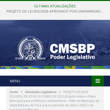
ÚLTIMAS ATUALIZAÇÕES:
PROJETO DE LEI 002/2026 APROVADO POR UNANIMIDADE EM SESSÃO ORDINÁRIA NESTA QUINTA – FEIRA 28 DE MAIO DE 2026
MENU
»
»
Home
Atividades Legislativas
PROJETO DE LEI Nº
012/2023, DE 20 DE OUTUBRO DE 2023 (Dispõe sobre o Plano
Municipal para a Infância e Adolescência – PMIA do Município de
Santa Bárbara do Pará, para o período de 2023 a 2033 e dá
outras providências)