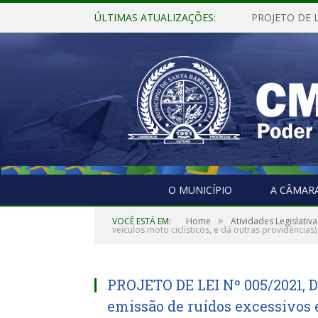
ÚLTIMAS ATUALIZAÇÕES:
O MUNICÍPIO
A CÂMAR
»
VOCÊ ESTÁ EM:
Home
Atividades Legislativa
veículos moto ciclísticos, e dá outras providências)
PROJETO DE LEI Nº 005/2021, 
emissão de ruídos excessivos