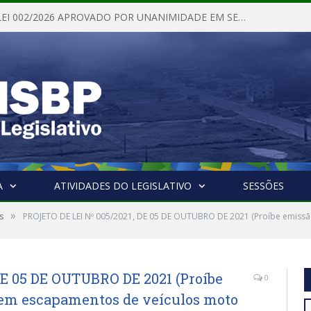
PROJETO DE LEI 002/2026 APROVADO POR UNANIMIDADE EM SESSÃO ORDINÁRIA NESTA QUINTA – FEIRA 28 DE MAIO DE 2026
A
ATIVIDADES DO LEGISLATIVO
SESSÕES
»
s
PROJETO DE LEI Nº 005/2021, DE 05 DE OUTUBRO DE 2021 (Proíbe emiss
DE 05 DE OUTUBRO DE 2021 (Proíbe
0
 em escapamentos de veículos moto