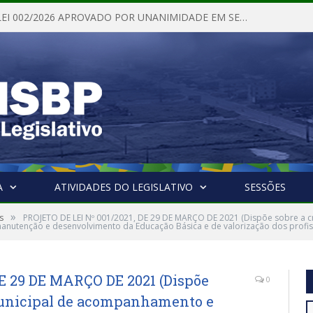
PROJETO DE LEI 002/2026 APROVADO POR UNANIMIDADE EM SESSÃO ORDINÁRIA NESTA QUINTA – FEIRA 28 DE MAIO DE 2026
A
ATIVIDADES DO LEGISLATIVO
SESSÕES
»
s
PROJETO DE LEI Nº 001/2021, DE 29 DE MARÇO DE 2021 (Dispõe sobre a c
anutenção e desenvolvimento da Educação Básica e de valorização dos prof
DE 29 DE MARÇO DE 2021 (Dispõe
0
municipal de acompanhamento e