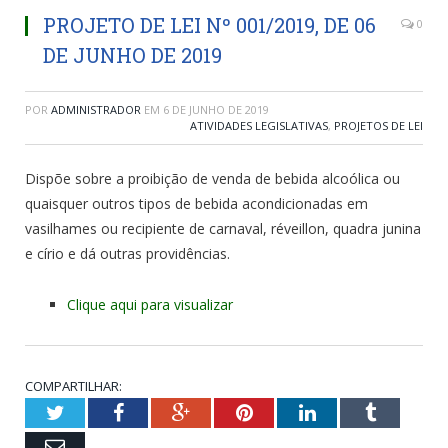
PROJETO DE LEI Nº 001/2019, DE 06
0
DE JUNHO DE 2019
POR
ADMINISTRADOR
EM
6 DE JUNHO DE 2019
ATIVIDADES LEGISLATIVAS
,
PROJETOS DE LEI
Dispõe sobre a proibição de venda de bebida alcoólica ou
quaisquer outros tipos de bebida acondicionadas em
vasilhames ou recipiente de carnaval, réveillon, quadra junina
e círio e dá outras providências.
Clique aqui para visualizar
COMPARTILHAR:
Twitter
Facebook
Google+
Pinterest
LinkedIn
Tumblr
Email