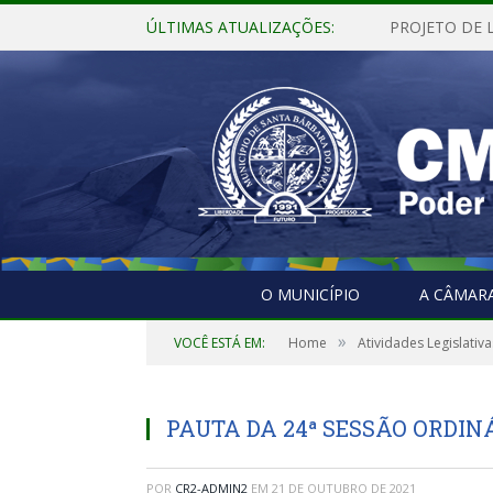
ÚLTIMAS ATUALIZAÇÕES:
O MUNICÍPIO
A CÂMAR
»
VOCÊ ESTÁ EM:
Home
Atividades Legislativa
PAUTA DA 24ª SESSÃO ORDINÁ
POR
CR2-ADMIN2
EM
21 DE OUTUBRO DE 2021