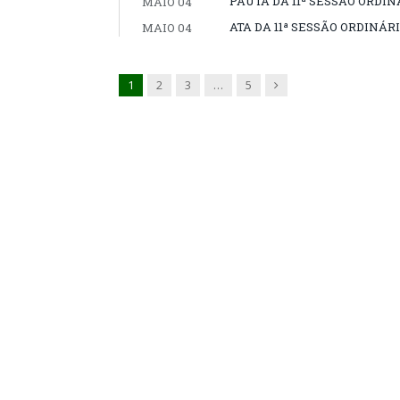
PAUTA DA 11ª SESSÃO ORDINÁ
MAIO 04
ATA DA 11ª SESSÃO ORDINÁRI
MAIO 04
Next
1
2
3
…
5