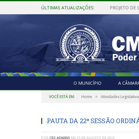
ÚLTIMAS ATUALIZAÇÕES:
O MUNICÍPIO
A CÂMAR
»
VOCÊ ESTÁ EM:
Home
Atividades Legislativa
PAUTA DA 22ª SESSÃO ORDINÁ
POR
CR2-ADMIN3
EM
25 DE AGOSTO DE 2022