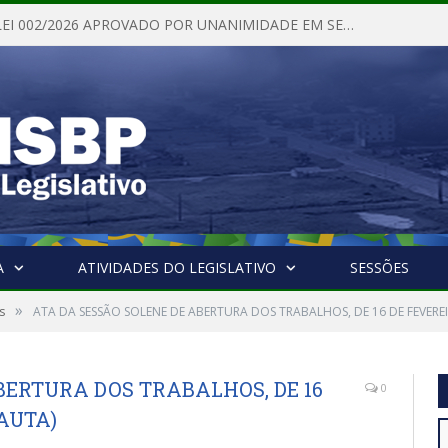
PROJETO DE LEI 002/2026 APROVADO POR UNANIMIDADE EM SESSÃO ORDINÁRIA NESTA QUINTA – FEIRA 28 DE MAIO DE 2026
A
ATIVIDADES DO LEGISLATIVO
SESSÕES
»
s
ATA DA SESSÃO SOLENE DE ABERTURA DOS TRABALHOS, DE 16 DE FEVEREI
BERTURA DOS TRABALHOS, DE 16
0
PAUTA)