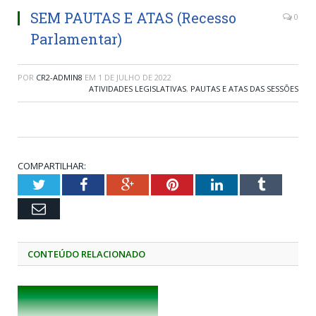
SEM PAUTAS E ATAS (Recesso
0
Parlamentar)
POR
CR2-ADMIN8
EM
1 DE JULHO DE 2022
ATIVIDADES LEGISLATIVAS
,
PAUTAS E ATAS DAS SESSÕES
COMPARTILHAR:
Twitter
Facebook
Google+
Pinterest
LinkedIn
Tumblr
Email
CONTEÚDO RELACIONADO