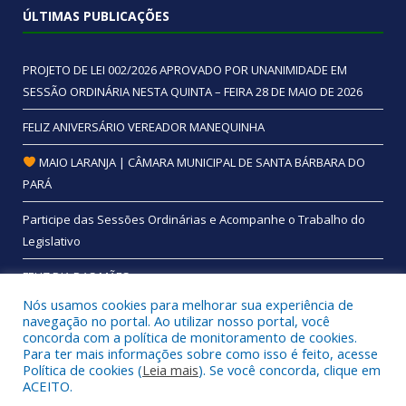
ÚLTIMAS PUBLICAÇÕES
PROJETO DE LEI 002/2026 APROVADO POR UNANIMIDADE EM
SESSÃO ORDINÁRIA NESTA QUINTA – FEIRA 28 DE MAIO DE 2026
FELIZ ANIVERSÁRIO VEREADOR MANEQUINHA
MAIO LARANJA | CÂMARA MUNICIPAL DE SANTA BÁRBARA DO
PARÁ
Participe das Sessões Ordinárias e Acompanhe o Trabalho do
Legislativo
FELIZ DIA DAS MÃES
Nós usamos cookies para melhorar sua experiência de
navegação no portal. Ao utilizar nosso portal, você
concorda com a política de monitoramento de cookies.
Para ter mais informações sobre como isso é feito, acesse
Todos os direitos reservados a Câmara Municipal de Santa
Política de cookies (
Leia mais
). Se você concorda, clique em
Bárbara do Pará.
ACEITO.