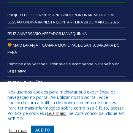
PROJETO DE LEI 002/2026 APROVADO POR UNANIMIDADE EM
SESSÃO ORDINÁRIA NESTA QUINTA – FEIRA 28 DE MAIO DE 2026
FELIZ ANIVERSÁRIO VEREADOR MANEQUINHA
MAIO LARANJA | CÂMARA MUNICIPAL DE SANTA BÁRBARA DO
PARÁ
Participe das Sessões Ordinárias e Acompanhe o Trabalho do
Legislativo
FELIZ DIA DAS MÃES
Nós usamos cookies para melhorar sua experiência de
navegação no portal. Ao utilizar nosso portal, você
concorda com a política de monitoramento de cookies.
Para ter mais informações sobre como isso é feito, acesse
Todos os direitos reservados a Câmara Municipal de Santa
Política de cookies (
Leia mais
). Se você concorda, clique em
Bárbara do Pará.
ACEITO.
Mapa do Site
Acessar Área Administrativa
ACEITO
Leia mais