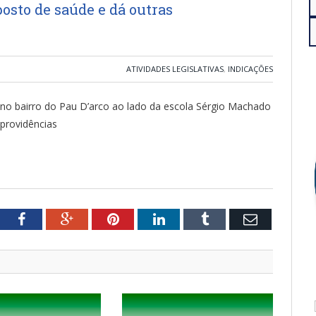
osto de saúde e dá outras
ATIVIDADES LEGISLATIVAS
,
INDICAÇÕES
l no bairro do Pau D’arco ao lado da escola Sérgio Machado
 providências
tter
Facebook
Google+
Pinterest
LinkedIn
Tumblr
Email