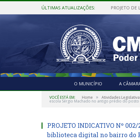
ÚLTIMAS ATUALIZAÇÕES:
O MUNICÍPIO
A CÂMAR
»
VOCÊ ESTÁ EM:
Home
Atividades Legislativa
escola Sérgio Machado no antigo prédio do posto 
PROJETO INDICATIVO Nº 002/20
biblioteca digital no bairro do