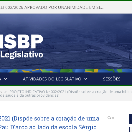
PROJETO DE LEI 002/2026 APROVADO POR UNANIMIDADE EM SESSÃO ORDINÁRIA NESTA QUINTA – FEIRA 28 DE MAIO DE 2026
A
ATIVIDADES DO LEGISLATIVO
SESSÕES
»
s
PROJETO INDICATIVO Nº 002/2021 (Dispõe sobre a criação de uma bibliote
de saúde e dá outras providências)
21 (Dispõe sobre a criação de uma
0
 Pau D’arco ao lado da escola Sérgio