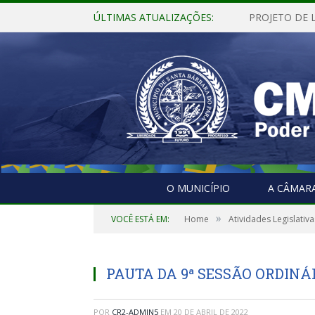
ÚLTIMAS ATUALIZAÇÕES:
O MUNICÍPIO
A CÂMAR
»
VOCÊ ESTÁ EM:
Home
Atividades Legislativa
PAUTA DA 9ª SESSÃO ORDINÁRI
POR
CR2-ADMIN5
EM
20 DE ABRIL DE 2022