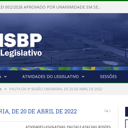
PROJETO DE LEI 002/2026 APROVADO POR UNANIMIDADE EM SESSÃO ORDINÁRIA NESTA QUINTA – FEIRA 28 DE MAIO DE 2026
A
ATIVIDADES DO LEGISLATIVO
SESSÕES
»
s
PAUTA DA 9ª SESSÃO ORDINÁRIA, DE 20 DE ABRIL DE 2022
A, DE 20 DE ABRIL DE 2022
0
ATIVIDADES LEGISLATIVAS
,
PAUTAS E ATAS DAS SESSÕES