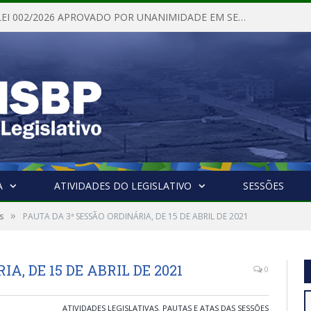
PROJETO DE LEI 002/2026 APROVADO POR UNANIMIDADE EM SESSÃO ORDINÁRIA NESTA QUINTA – FEIRA 28 DE MAIO DE 2026
A
ATIVIDADES DO LEGISLATIVO
SESSÕES
»
s
PAUTA DA 3ª SESSÃO ORDINÁRIA, DE 15 DE ABRIL DE 2021
A, DE 15 DE ABRIL DE 2021
0
ATIVIDADES LEGISLATIVAS
,
PAUTAS E ATAS DAS SESSÕES