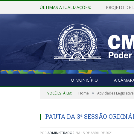
ÚLTIMAS ATUALIZAÇÕES:
O MUNICÍPIO
A CÂMAR
»
VOCÊ ESTÁ EM:
Home
Atividades Legislativa
PAUTA DA 3ª SESSÃO ORDINÁRI
POR
ADMINISTRADOR
EM
15 DE ABRIL DE 2021