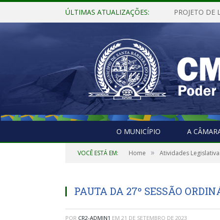
ÚLTIMAS ATUALIZAÇÕES:
O MUNICÍPIO
A CÂMAR
»
VOCÊ ESTÁ EM:
Home
Atividades Legislativa
PAUTA DA 27º SESSÃO ORDINÁ
POR
CR2-ADMIN1
EM
21 DE SETEMBRO DE 2023