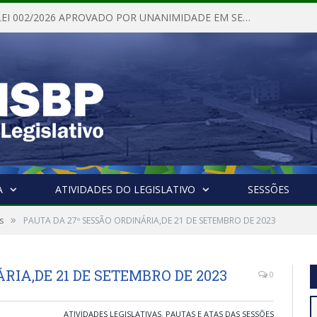
PROJETO DE LEI 002/2026 APROVADO POR UNANIMIDADE EM SESSÃO ORDINÁRIA NESTA QUINTA – FEIRA 28 DE MAIO DE 2026
A
ATIVIDADES DO LEGISLATIVO
SESSÕES
»
s
PAUTA DA 27º SESSÃO ORDINÁRIA,DE 21 DE SETEMBRO DE 2023
RIA,DE 21 DE SETEMBRO DE 2023
0
ATIVIDADES LEGISLATIVAS
,
PAUTAS E ATAS DAS SESSÕES