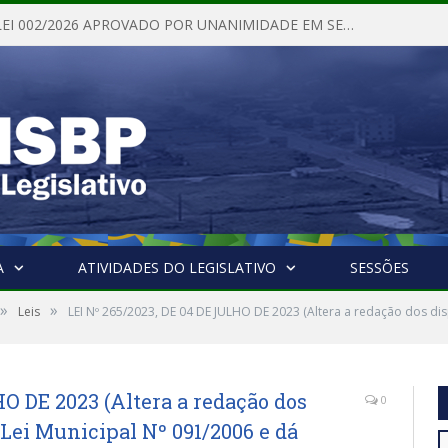
PROJETO DE LEI 002/2026 APROVADO POR UNANIMIDADE EM SESSÃO ORDINÁRIA NESTA QUINTA – FEIRA 28 DE MAIO DE 2026
A
ATIVIDADES DO LEGISLATIVO
SESSÕES
»
»
Leis
LEI Nº 265/2023, DE 04 DE JULHO DE 2023 (Altera a redação dos dis
HO DE 2023 (Altera a redação dos
0
Lei Municipal Nº 091/2006 e dá