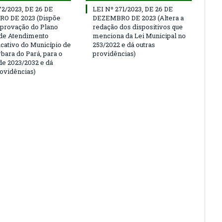
72/2023, DE 26 DE
LEI Nº 271/2023, DE 26 DE
O DE 2023 (Dispõe
DEZEMBRO DE 2023 (Altera a
aprovação do Plano
redação dos dispositivos que
de Atendimento
menciona da Lei Municipal no
cativo do Município de
253/2022 e dá outras
bara do Pará, para o
providências)
de 2023/2032 e dá
rovidências)