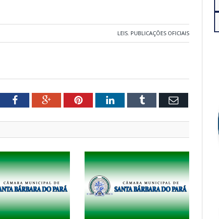
LEIS
,
PUBLICAÇÕES OFICIAIS
tter
Facebook
Google+
Pinterest
LinkedIn
Tumblr
Email