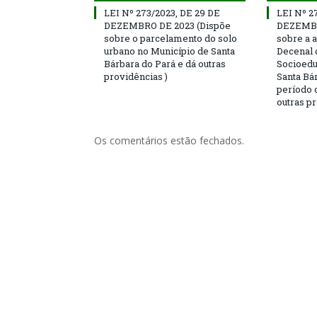
LEI Nº 273/2023, DE 29 DE
LEI Nº 2
DEZEMBRO DE 2023 (Dispõe
DEZEMBR
sobre o parcelamento do solo
sobre a 
urbano no Município de Santa
Decenal 
Bárbara do Pará e dá outras
Socioedu
providências )
Santa Bár
período 
outras p
Os comentários estão fechados.