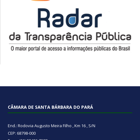
CÂMARA DE SANTA BÁRBARA DO PARÁ
End.: Rodovia Augusto Meira Filho , Km 16 , S/N
CEP: 68798-000