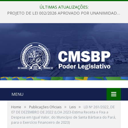
ÚLTIMAS ATUALIZAÇÕES:
PROJETO DE LEI 002/2026 APROVADO POR UNANIMIDADE EM SESSÃO ORDINÁRIA NESTA QUINTA – FEIRA 28 DE MAIO DE 2026
MENU
»
»
»
Home
Publicações Oficiais
Leis
LEI Nº 261/2022, DE
07 DE DEZEMBRO DE 2022 (LOA 2023-Estima Receita e Fixa a
Despesa em Igual Valor, do Município de Santa Bárbara do Pará,
para o Exercício Financeiro de 2023)