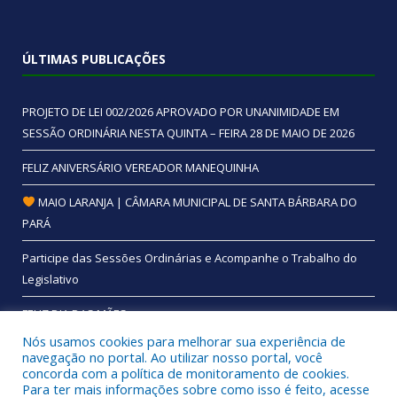
ÚLTIMAS PUBLICAÇÕES
PROJETO DE LEI 002/2026 APROVADO POR UNANIMIDADE EM
SESSÃO ORDINÁRIA NESTA QUINTA – FEIRA 28 DE MAIO DE 2026
FELIZ ANIVERSÁRIO VEREADOR MANEQUINHA
MAIO LARANJA | CÂMARA MUNICIPAL DE SANTA BÁRBARA DO
PARÁ
Participe das Sessões Ordinárias e Acompanhe o Trabalho do
Legislativo
FELIZ DIA DAS MÃES
Nós usamos cookies para melhorar sua experiência de
navegação no portal. Ao utilizar nosso portal, você
concorda com a política de monitoramento de cookies.
Para ter mais informações sobre como isso é feito, acesse
Todos os direitos reservados a Câmara Municipal de Santa