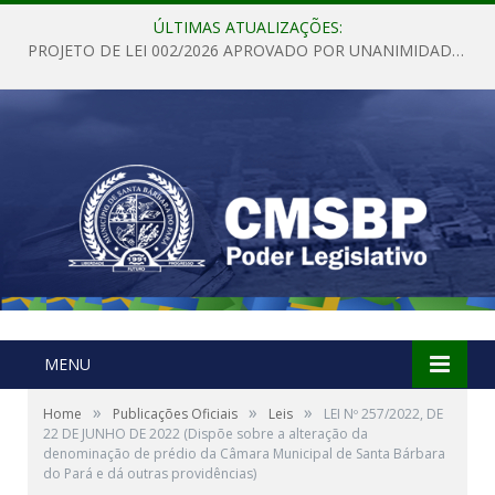
ÚLTIMAS ATUALIZAÇÕES:
PROJETO DE LEI 002/2026 APROVADO POR UNANIMIDADE EM SESSÃO ORDINÁRIA NESTA QUINTA – FEIRA 28 DE MAIO DE 2026
MENU
»
»
»
Home
Publicações Oficiais
Leis
LEI Nº 257/2022, DE
22 DE JUNHO DE 2022 (Dispõe sobre a alteração da
denominação de prédio da Câmara Municipal de Santa Bárbara
do Pará e dá outras providências)