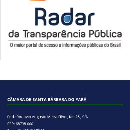
CÂMARA DE SANTA BÁRBARA DO PARÁ
End.: Rodovia Augusto Meira Filho , Km 16 , S/N
CEP: 68798-000