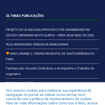
ÚLTIMAS PUBLICAÇÕES
PROJETO DE LEI 002/2026 APROVADO POR UNANIMIDADE EM
SESSÃO ORDINÁRIA NESTA QUINTA – FEIRA 28 DE MAIO DE 2026
FELIZ ANIVERSÁRIO VEREADOR MANEQUINHA
MAIO LARANJA | CÂMARA MUNICIPAL DE SANTA BÁRBARA DO
PARÁ
Participe das Sessões Ordinárias e Acompanhe o Trabalho do
Legislativo
FELIZ DIA DAS MÃES
Nós usamos cookies para melhorar sua experiência de
navegação no portal. Ao utilizar nosso portal, você
concorda com a política de monitoramento de cookies.
Para ter mais informações sobre como isso é feito, acesse
Todos os direitos reservados a Câmara Municipal de Santa