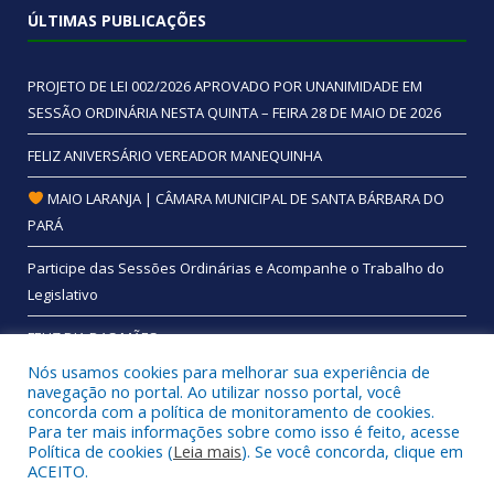
ÚLTIMAS PUBLICAÇÕES
PROJETO DE LEI 002/2026 APROVADO POR UNANIMIDADE EM
SESSÃO ORDINÁRIA NESTA QUINTA – FEIRA 28 DE MAIO DE 2026
FELIZ ANIVERSÁRIO VEREADOR MANEQUINHA
MAIO LARANJA | CÂMARA MUNICIPAL DE SANTA BÁRBARA DO
PARÁ
Participe das Sessões Ordinárias e Acompanhe o Trabalho do
Legislativo
FELIZ DIA DAS MÃES
Nós usamos cookies para melhorar sua experiência de
navegação no portal. Ao utilizar nosso portal, você
concorda com a política de monitoramento de cookies.
Para ter mais informações sobre como isso é feito, acesse
Todos os direitos reservados a Câmara Municipal de Santa
Política de cookies (
Leia mais
). Se você concorda, clique em
Bárbara do Pará.
ACEITO.