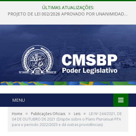
ÚLTIMAS ATUALIZAÇÕES:
PROJETO DE LEI 002/2026 APROVADO POR UNANIMIDADE EM SESSÃO ORDINÁRIA NESTA QUINTA – FEIRA 28 DE MAIO DE 2026
MENU
»
»
»
Home
Publicações Oficiais
Leis
LEI Nº 244/2021, DE
04 DE OUTUBRO DE 2021 (Dispõe sobre o Plano Plurianual-PPA
para o período 2022/2025 e dá outras providências)