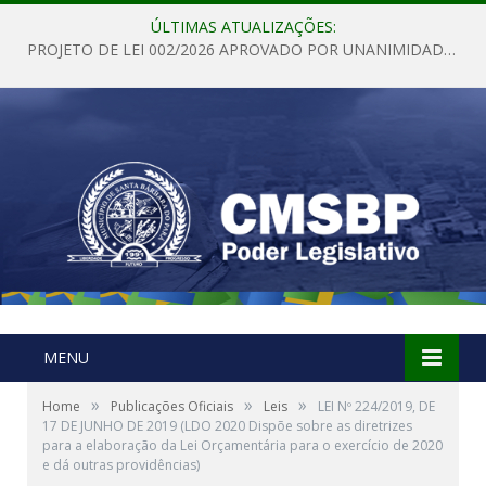
ÚLTIMAS ATUALIZAÇÕES:
PROJETO DE LEI 002/2026 APROVADO POR UNANIMIDADE EM SESSÃO ORDINÁRIA NESTA QUINTA – FEIRA 28 DE MAIO DE 2026
MENU
»
»
»
Home
Publicações Oficiais
Leis
LEI Nº 224/2019, DE
17 DE JUNHO DE 2019 (LDO 2020 Dispõe sobre as diretrizes
para a elaboração da Lei Orçamentária para o exercício de 2020
e dá outras providências)