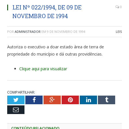
LEI Nº 022/1994, DE 09 DE
0
NOVEMBRO DE 1994
POR
ADMINISTRADOR
EM
9 DE NOVEMBRO DE 1994
LEIS
Autoriza o executivo a doar estado área de terra de
propriedade do município e dá outras providências.
Clique aqui para visualizar
COMPARTILHAR:
Twitter
Facebook
Google+
Pinterest
LinkedIn
Tumblr
Email
CONTEÚDO RELACIONADO