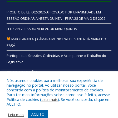
PROJETO DE LEI 002/2026 APROVADO POR UNANIMIDADE EM
SESSÃO ORDINÁRIA NESTA QUINTA – FEIRA 28 DE MAIO DE 2026
FELIZ ANIVERSÁRIO VEREADOR MANEQUINHA
MAIO LARANJA | CÂMARA MUNICIPAL DE SANTA BÁRBARA DO
PARÁ
Participe das Sessões Ordinárias e Acompanhe o Trabalho do
Legislativo
FELIZ DIA DAS MÃES
Nós usamos cookies para melhorar sua experiência de
navegação no portal. Ao utilizar nosso portal, você
concorda com a política de monitoramento de cookies.
Para ter mais informações sobre como isso é feito, acesse
Todos os direitos reservados a Câmara Municipal de Santa
Política de cookies (
Leia mais
). Se você concorda, clique em
Bárbara do Pará.
ACEITO.
Mapa do Site
Acessar Área Administrativa
ACEITO
Leia mais