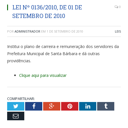
LEI Nº 0136/2010, DE 01 DE
0
SETEMBRO DE 2010
POR
ADMINISTRADOR
EM
1 DE SETEMBRO DE 2010
LEIS
Institui o plano de carreira e remuneração dos servidores da
Prefeitura Municipal de Santa Bárbara e dá outras
providências.
Clique aqui para visualizar
COMPARTILHAR:
Twitter
Facebook
Google+
Pinterest
LinkedIn
Tumblr
Email