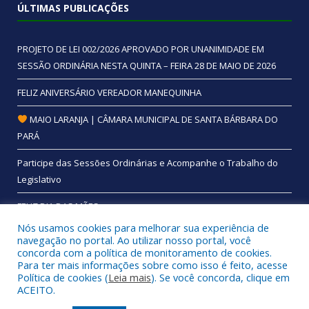
ÚLTIMAS PUBLICAÇÕES
PROJETO DE LEI 002/2026 APROVADO POR UNANIMIDADE EM
SESSÃO ORDINÁRIA NESTA QUINTA – FEIRA 28 DE MAIO DE 2026
FELIZ ANIVERSÁRIO VEREADOR MANEQUINHA
MAIO LARANJA | CÂMARA MUNICIPAL DE SANTA BÁRBARA DO
PARÁ
Participe das Sessões Ordinárias e Acompanhe o Trabalho do
Legislativo
FELIZ DIA DAS MÃES
Nós usamos cookies para melhorar sua experiência de
navegação no portal. Ao utilizar nosso portal, você
concorda com a política de monitoramento de cookies.
Para ter mais informações sobre como isso é feito, acesse
Todos os direitos reservados a Câmara Municipal de Santa
Política de cookies (
Leia mais
). Se você concorda, clique em
Bárbara do Pará.
ACEITO.