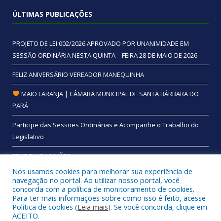
ÚLTIMAS PUBLICAÇÕES
PROJETO DE LEI 002/2026 APROVADO POR UNANIMIDADE EM
SESSÃO ORDINÁRIA NESTA QUINTA – FEIRA 28 DE MAIO DE 2026
FELIZ ANIVERSÁRIO VEREADOR MANEQUINHA
MAIO LARANJA | CÂMARA MUNICIPAL DE SANTA BÁRBARA DO
PARÁ
Participe das Sessões Ordinárias e Acompanhe o Trabalho do
Legislativo
FELIZ DIA DAS MÃES
Nós usamos cookies para melhorar sua experiência de
navegação no portal. Ao utilizar nosso portal, você
concorda com a política de monitoramento de cookies.
Para ter mais informações sobre como isso é feito, acesse
Todos os direitos reservados a Câmara Municipal de Santa
Política de cookies (
Leia mais
). Se você concorda, clique em
Bárbara do Pará.
ACEITO.