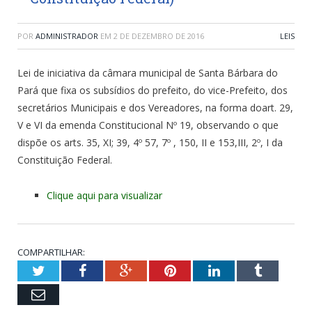
POR
ADMINISTRADOR
EM
2 DE DEZEMBRO DE 2016
LEIS
Lei de iniciativa da câmara municipal de Santa Bárbara do
Pará que fixa os subsídios do prefeito, do vice-Prefeito, dos
secretários Municipais e dos Vereadores, na forma doart. 29,
V e VI da emenda Constitucional Nº 19, observando o que
dispõe os arts. 35, XI; 39, 4º 57, 7º , 150, II e 153,III, 2º, I da
Constituição Federal.
Clique aqui para visualizar
COMPARTILHAR:
Twitter
Facebook
Google+
Pinterest
LinkedIn
Tumblr
Email