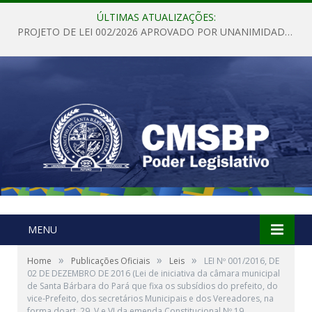
ÚLTIMAS ATUALIZAÇÕES:
PROJETO DE LEI 002/2026 APROVADO POR UNANIMIDADE EM SESSÃO ORDINÁRIA NESTA QUINTA – FEIRA 28 DE MAIO DE 2026
MENU
»
»
»
Home
Publicações Oficiais
Leis
LEI Nº 001/2016, DE
02 DE DEZEMBRO DE 2016 (Lei de iniciativa da câmara municipal
de Santa Bárbara do Pará que fixa os subsídios do prefeito, do
vice-Prefeito, dos secretários Municipais e dos Vereadores, na
forma doart. 29, V e VI da emenda Constitucional Nº 19,