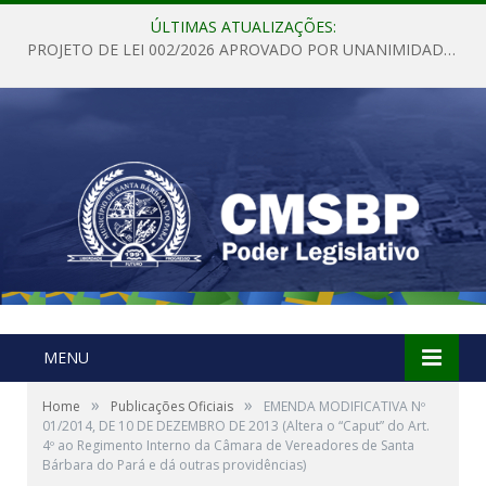
ÚLTIMAS ATUALIZAÇÕES:
PROJETO DE LEI 002/2026 APROVADO POR UNANIMIDADE EM SESSÃO ORDINÁRIA NESTA QUINTA – FEIRA 28 DE MAIO DE 2026
MENU
»
»
Home
Publicações Oficiais
EMENDA MODIFICATIVA Nº
01/2014, DE 10 DE DEZEMBRO DE 2013 (Altera o “Caput” do Art.
4º ao Regimento Interno da Câmara de Vereadores de Santa
Bárbara do Pará e dá outras providências)