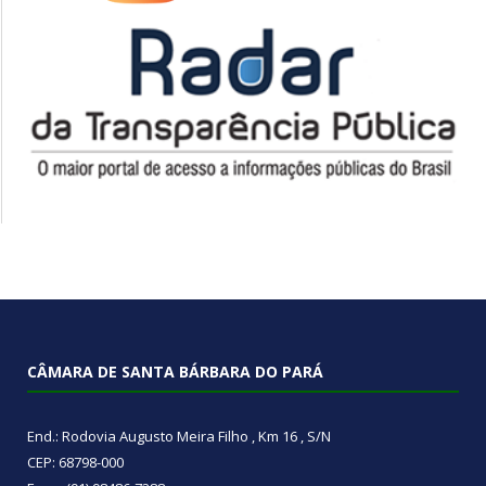
CÂMARA DE SANTA BÁRBARA DO PARÁ
End.: Rodovia Augusto Meira Filho , Km 16 , S/N
CEP: 68798-000