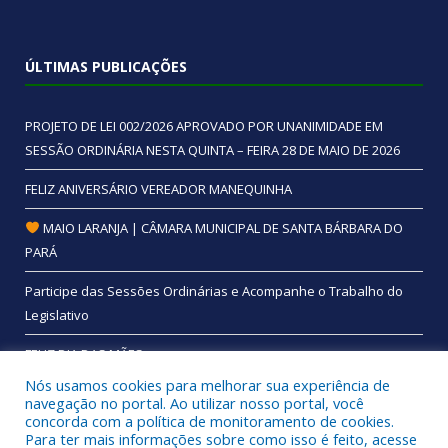
ÚLTIMAS PUBLICAÇÕES
PROJETO DE LEI 002/2026 APROVADO POR UNANIMIDADE EM
SESSÃO ORDINÁRIA NESTA QUINTA – FEIRA 28 DE MAIO DE 2026
FELIZ ANIVERSÁRIO VEREADOR MANEQUINHA
MAIO LARANJA | CÂMARA MUNICIPAL DE SANTA BÁRBARA DO
PARÁ
Participe das Sessões Ordinárias e Acompanhe o Trabalho do
Legislativo
FELIZ DIA DAS MÃES
Nós usamos cookies para melhorar sua experiência de
navegação no portal. Ao utilizar nosso portal, você
concorda com a política de monitoramento de cookies.
Para ter mais informações sobre como isso é feito, acesse
Todos os direitos reservados a Câmara Municipal de Santa