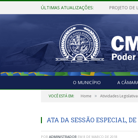
ÚLTIMAS ATUALIZAÇÕES:
O MUNICÍPIO
A CÂMAR
»
VOCÊ ESTÁ EM:
Home
Atividades Legislativa
ATA DA SESSÃO ESPECIAL, DE 
POR
ADMINISTRADOR
EM
8 DE MARÇO DE 2018