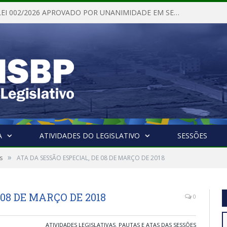
PROJETO DE LEI 002/2026 APROVADO POR UNANIMIDADE EM SESSÃO ORDINÁRIA NESTA QUINTA – FEIRA 28 DE MAIO DE 2026
A
ATIVIDADES DO LEGISLATIVO
SESSÕES
»
s
ATA DA SESSÃO ESPECIAL, DE 08 DE MARÇO DE 2018
08 DE MARÇO DE 2018
0
ATIVIDADES LEGISLATIVAS
,
PAUTAS E ATAS DAS SESSÕES