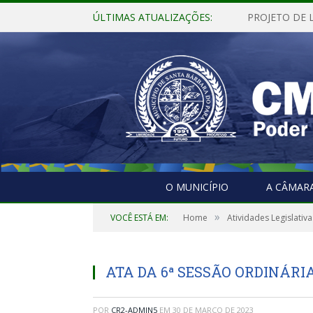
ÚLTIMAS ATUALIZAÇÕES:
O MUNICÍPIO
A CÂMAR
»
VOCÊ ESTÁ EM:
Home
Atividades Legislativa
ATA DA 6ª SESSÃO ORDINÁRIA 
POR
CR2-ADMIN5
EM
30 DE MARÇO DE 2023