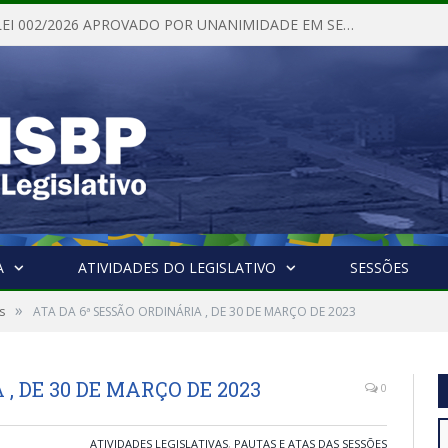
PROJETO DE LEI 002/2026 APROVADO POR UNANIMIDADE EM SESSÃO ORDINÁRIA NESTA QUINTA – FEIRA 28 DE MAIO DE 2026
A
ATIVIDADES DO LEGISLATIVO
SESSÕES
»
s
ATA DA 6ª SESSÃO ORDINÁRIA , DE 30 DE MARÇO DE 2023
, DE 30 DE MARÇO DE 2023
0
ATIVIDADES LEGISLATIVAS
,
PAUTAS E ATAS DAS SESSÕES