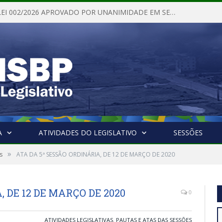
PROJETO DE LEI 002/2026 APROVADO POR UNANIMIDADE EM SESSÃO ORDINÁRIA NESTA QUINTA – FEIRA 28 DE MAIO DE 2026
A
ATIVIDADES DO LEGISLATIVO
SESSÕES
»
s
ATA DA 5ª SESSÃO ORDINÁRIA, DE 12 DE MARÇO DE 2020
 DE 12 DE MARÇO DE 2020
0
ATIVIDADES LEGISLATIVAS
,
PAUTAS E ATAS DAS SESSÕES