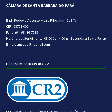
CÂMARA DE SANTA BÁRBARA DO PARÁ
End.: Rodovia Augusto Meira Filho , Km 16 , S/N
CEP: 68798-000
Fone: (91) 98486-7288
Horário de atendimento: 08:00 às 14:00hs (Segunda a Sexta-Feira)
E-mail: cmsbpa@hotmail.com
DESENVOLVIDO POR CR2
Muito mais que
criar site
ou
sistema para prefeituras
!