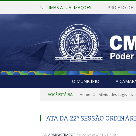
ÚLTIMAS ATUALIZAÇÕES:
O MUNICÍPIO
A CÂMAR
»
VOCÊ ESTÁ EM:
Home
Atividades Legislativa
ATA DA 22ª SESSÃO ORDINÁRIA
POR
ADMINISTRADOR
EM
22 DE AGOSTO DE 2019