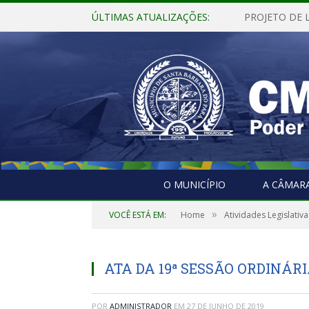
ÚLTIMAS ATUALIZAÇÕES:
O MUNICÍPIO
A CÂMAR
»
VOCÊ ESTÁ EM:
Home
Atividades Legislativa
ATA DA 19ª SESSÃO ORDINÁRIA
POR
ADMINISTRADOR
EM
27 DE JUNHO DE 2019