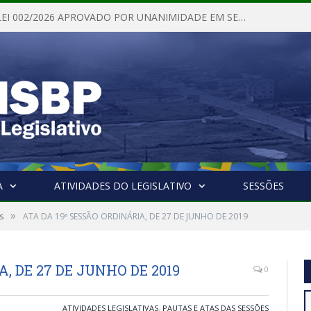
PROJETO DE LEI 002/2026 APROVADO POR UNANIMIDADE EM SESSÃO ORDINÁRIA NESTA QUINTA – FEIRA 28 DE MAIO DE 2026
A
ATIVIDADES DO LEGISLATIVO
SESSÕES
»
s
ATA DA 19ª SESSÃO ORDINÁRIA, DE 27 DE JUNHO DE 2019
, DE 27 DE JUNHO DE 2019
0
ATIVIDADES LEGISLATIVAS
,
PAUTAS E ATAS DAS SESSÕES