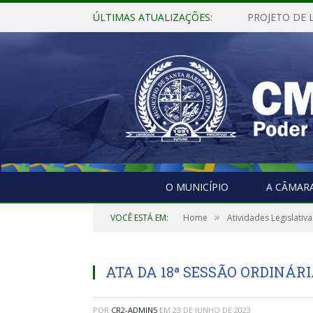
ÚLTIMAS ATUALIZAÇÕES:
O MUNICÍPIO
A CÂMAR
»
VOCÊ ESTÁ EM:
Home
Atividades Legislativa
ATA DA 18ª SESSÃO ORDINÁRIA
POR
CR2-ADMIN5
EM
23 DE JUNHO DE 2023