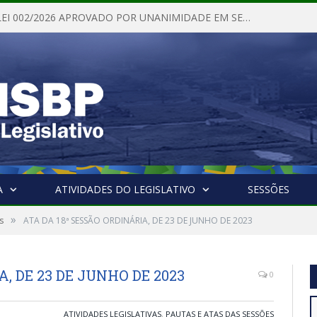
PROJETO DE LEI 002/2026 APROVADO POR UNANIMIDADE EM SESSÃO ORDINÁRIA NESTA QUINTA – FEIRA 28 DE MAIO DE 2026
A
ATIVIDADES DO LEGISLATIVO
SESSÕES
»
s
ATA DA 18ª SESSÃO ORDINÁRIA, DE 23 DE JUNHO DE 2023
, DE 23 DE JUNHO DE 2023
0
ATIVIDADES LEGISLATIVAS
,
PAUTAS E ATAS DAS SESSÕES