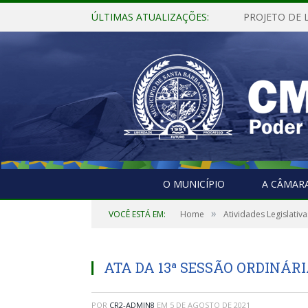
ÚLTIMAS ATUALIZAÇÕES:
O MUNICÍPIO
A CÂMAR
»
VOCÊ ESTÁ EM:
Home
Atividades Legislativa
ATA DA 13ª SESSÃO ORDINÁRIA
POR
CR2-ADMIN8
EM
5 DE AGOSTO DE 2021