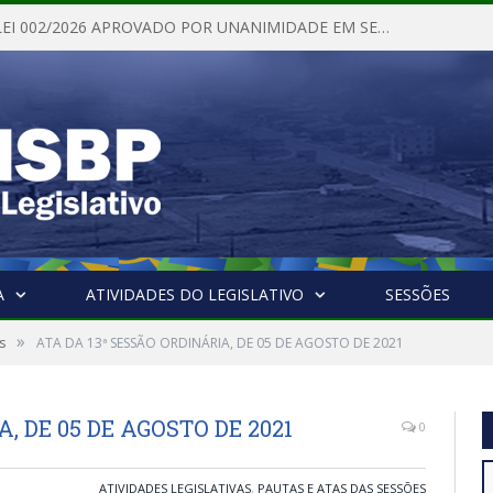
PROJETO DE LEI 002/2026 APROVADO POR UNANIMIDADE EM SESSÃO ORDINÁRIA NESTA QUINTA – FEIRA 28 DE MAIO DE 2026
A
ATIVIDADES DO LEGISLATIVO
SESSÕES
»
s
ATA DA 13ª SESSÃO ORDINÁRIA, DE 05 DE AGOSTO DE 2021
, DE 05 DE AGOSTO DE 2021
0
ATIVIDADES LEGISLATIVAS
,
PAUTAS E ATAS DAS SESSÕES