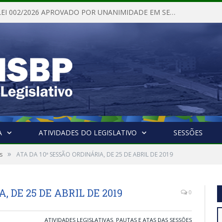
PROJETO DE LEI 002/2026 APROVADO POR UNANIMIDADE EM SESSÃO ORDINÁRIA NESTA QUINTA – FEIRA 28 DE MAIO DE 2026
A
ATIVIDADES DO LEGISLATIVO
SESSÕES
»
s
ATA DA 10ª SESSÃO ORDINÁRIA, DE 25 DE ABRIL DE 2019
, DE 25 DE ABRIL DE 2019
0
ATIVIDADES LEGISLATIVAS
,
PAUTAS E ATAS DAS SESSÕES