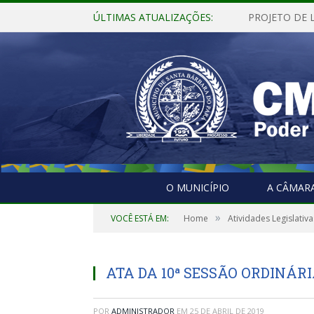
ÚLTIMAS ATUALIZAÇÕES:
O MUNICÍPIO
A CÂMAR
»
VOCÊ ESTÁ EM:
Home
Atividades Legislativa
ATA DA 10ª SESSÃO ORDINÁRIA
POR
ADMINISTRADOR
EM
25 DE ABRIL DE 2019