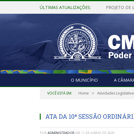
ÚLTIMAS ATUALIZAÇÕES:
O MUNICÍPIO
A CÂMAR
»
VOCÊ ESTÁ EM:
Home
Atividades Legislativa
ATA DA 10ª SESSÃO ORDINÁRIA
POR
ADMINISTRADOR
EM
11 DE JUNHO DE 2020