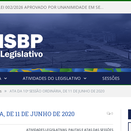
PROJETO DE LEI 002/2026 APROVADO POR UNANIMIDADE EM SESSÃO ORDINÁRIA NESTA QUINTA – FEIRA 28 DE MAIO DE 2026
A
ATIVIDADES DO LEGISLATIVO
SESSÕES
»
s
ATA DA 10ª SESSÃO ORDINÁRIA, DE 11 DE JUNHO DE 2020
, DE 11 DE JUNHO DE 2020
0
ATIVIDADES LEGISLATIVAS
,
PAUTAS E ATAS DAS SESSÕES