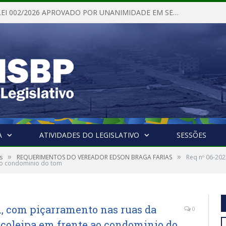
PROJETO DE LEI 002/2026 APROVADO POR UNANIMIDADE EM SESSÃO ORDINÁRIA NESTA QUINTA – FEIRA 28 DE MAIO DE 2026
A
ATIVIDADES DO LEGISLATIVO
SESSÕES
»
»
s
REQUERIMENTOS DO VEREADOR EDSON BRAGA FARIAS
Req nº 06-20
 ao condominio do tom
, com piçarramento nas ruas da
0
 coleipa em frente ao condominio do