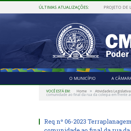
ÚLTIMAS ATUALIZAÇÕES:
O MUNICÍPIO
A CÂMAR
»
VOCÊ ESTÁ EM:
Home
Atividades Legislativa
comunidade ao final da rua da coleipa em frente
Req nº 06-2023 Terraplanagem
comunidade ao final da rua da