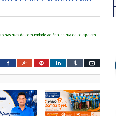
o nas ruas da comunidade ao final da rua da coleipa em
tter
Facebook
Google+
Pinterest
LinkedIn
Tumblr
Email