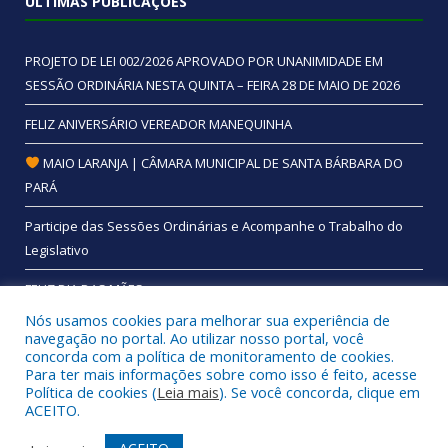
ÚLTIMAS PUBLICAÇÕES
PROJETO DE LEI 002/2026 APROVADO POR UNANIMIDADE EM
SESSÃO ORDINÁRIA NESTA QUINTA – FEIRA 28 DE MAIO DE 2026
FELIZ ANIVERSÁRIO VEREADOR MANEQUINHA
MAIO LARANJA | CÂMARA MUNICIPAL DE SANTA BÁRBARA DO
PARÁ
Participe das Sessões Ordinárias e Acompanhe o Trabalho do
Legislativo
FELIZ DIA DAS MÃES
Nós usamos cookies para melhorar sua experiência de
navegação no portal. Ao utilizar nosso portal, você
concorda com a política de monitoramento de cookies.
Para ter mais informações sobre como isso é feito, acesse
Todos os direitos reservados a Câmara Municipal de Santa
Política de cookies (
Leia mais
). Se você concorda, clique em
Bárbara do Pará.
ACEITO.
Mapa do Site
Acessar Área Administrativa