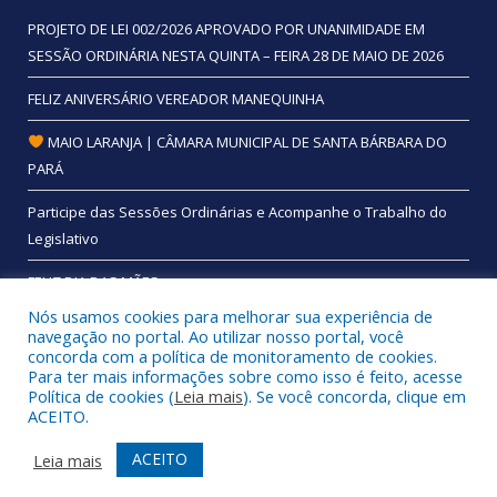
PROJETO DE LEI 002/2026 APROVADO POR UNANIMIDADE EM
SESSÃO ORDINÁRIA NESTA QUINTA – FEIRA 28 DE MAIO DE 2026
FELIZ ANIVERSÁRIO VEREADOR MANEQUINHA
MAIO LARANJA | CÂMARA MUNICIPAL DE SANTA BÁRBARA DO
PARÁ
Participe das Sessões Ordinárias e Acompanhe o Trabalho do
Legislativo
FELIZ DIA DAS MÃES
Nós usamos cookies para melhorar sua experiência de
navegação no portal. Ao utilizar nosso portal, você
concorda com a política de monitoramento de cookies.
Para ter mais informações sobre como isso é feito, acesse
Todos os direitos reservados a Câmara Municipal de Santa
Política de cookies (
Leia mais
). Se você concorda, clique em
Bárbara do Pará.
ACEITO.
Mapa do Site
Acessar Área Administrativa
ACEITO
Leia mais
Acessar Webmail