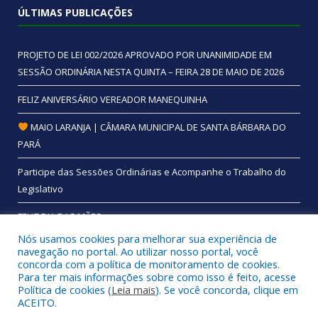
ÚLTIMAS PUBLICAÇÕES
PROJETO DE LEI 002/2026 APROVADO POR UNANIMIDADE EM
SESSÃO ORDINÁRIA NESTA QUINTA – FEIRA 28 DE MAIO DE 2026
FELIZ ANIVERSÁRIO VEREADOR MANEQUINHA
MAIO LARANJA | CÂMARA MUNICIPAL DE SANTA BÁRBARA DO
PARÁ
Participe das Sessões Ordinárias e Acompanhe o Trabalho do
Legislativo
FELIZ DIA DAS MÃES
Nós usamos cookies para melhorar sua experiência de
navegação no portal. Ao utilizar nosso portal, você
concorda com a política de monitoramento de cookies.
Para ter mais informações sobre como isso é feito, acesse
Todos os direitos reservados a Câmara Municipal de Santa
Política de cookies (
Leia mais
). Se você concorda, clique em
Bárbara do Pará.
ACEITO.