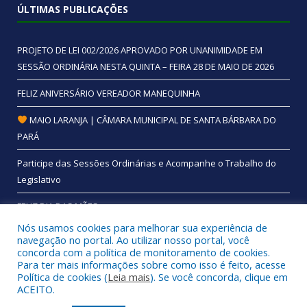
ÚLTIMAS PUBLICAÇÕES
PROJETO DE LEI 002/2026 APROVADO POR UNANIMIDADE EM
SESSÃO ORDINÁRIA NESTA QUINTA – FEIRA 28 DE MAIO DE 2026
FELIZ ANIVERSÁRIO VEREADOR MANEQUINHA
MAIO LARANJA | CÂMARA MUNICIPAL DE SANTA BÁRBARA DO
PARÁ
Participe das Sessões Ordinárias e Acompanhe o Trabalho do
Legislativo
FELIZ DIA DAS MÃES
Nós usamos cookies para melhorar sua experiência de
navegação no portal. Ao utilizar nosso portal, você
concorda com a política de monitoramento de cookies.
Para ter mais informações sobre como isso é feito, acesse
Todos os direitos reservados a Câmara Municipal de Santa
Política de cookies (
Leia mais
). Se você concorda, clique em
Bárbara do Pará.
ACEITO.