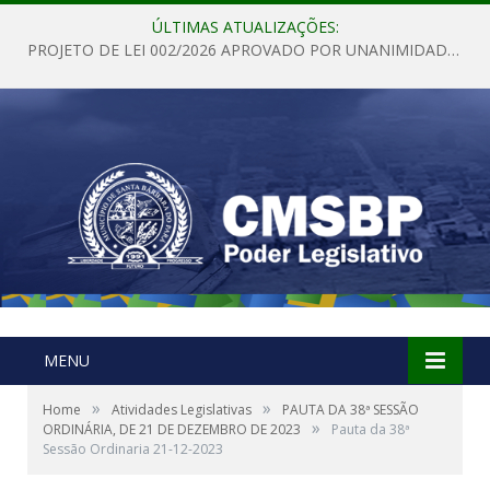
ÚLTIMAS ATUALIZAÇÕES:
PROJETO DE LEI 002/2026 APROVADO POR UNANIMIDADE EM SESSÃO ORDINÁRIA NESTA QUINTA – FEIRA 28 DE MAIO DE 2026
MENU
»
»
Home
Atividades Legislativas
PAUTA DA 38ª SESSÃO
»
ORDINÁRIA, DE 21 DE DEZEMBRO DE 2023
Pauta da 38ª
Sessão Ordinaria 21-12-2023