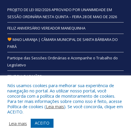
PROJETO DE LEI 002/2026 APROVADO POR UNANIMIDADE EM
SESSÃO ORDINÁRIA NESTA QUINTA – FEIRA 28 DE MAIO DE 2026
FELIZ ANIVERSÁRIO VEREADOR MANEQUINHA
MAIO LARANJA | CÂMARA MUNICIPAL DE SANTA BÁRBARA DO
PARÁ
Participe das Sessões Ordinárias e Acompanhe o Trabalho do
Legislativo
FELIZ DIA DAS MÃES
Nós usamos cookies para melhorar sua experiência de
navegação no portal. Ao utilizar nosso portal, você
concorda com a política de monitoramento de cookies.
Para ter mais informações sobre como isso é feito, acesse
Todos os direitos reservados a Câmara Municipal de Santa
Política de cookies (
Leia mais
). Se você concorda, clique em
Bárbara do Pará.
ACEITO.
Mapa do Site
Acessar Área Administrativa
ACEITO
Leia mais
Acessar Webmail