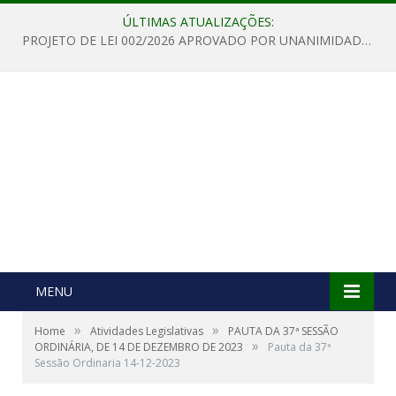
ÚLTIMAS ATUALIZAÇÕES:
PROJETO DE LEI 002/2026 APROVADO POR UNANIMIDADE EM SESSÃO ORDINÁRIA NESTA QUINTA – FEIRA 28 DE MAIO DE 2026
MENU
»
»
Home
Atividades Legislativas
PAUTA DA 37ª SESSÃO
»
ORDINÁRIA, DE 14 DE DEZEMBRO DE 2023
Pauta da 37ª
Sessão Ordinaria 14-12-2023