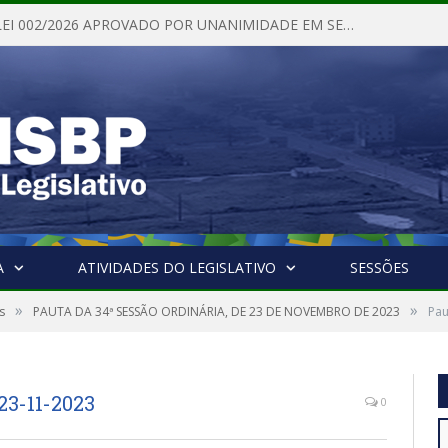
PROJETO DE LEI 002/2026 APROVADO POR UNANIMIDADE EM SESSÃO ORDINÁRIA NESTA QUINTA – FEIRA 28 DE MAIO DE 2026
A
ATIVIDADES DO LEGISLATIVO
SESSÕES
»
»
s
PAUTA DA 34ª SESSÃO ORDINÁRIA, DE 23 DE NOVEMBRO DE 2023
Pau
23-11-2023
0