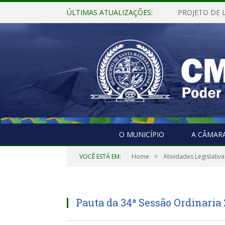
ÚLTIMAS ATUALIZAÇÕES:
O MUNICÍPIO
A CÂMAR
»
VOCÊ ESTÁ EM:
Home
Atividades Legislativa
Pauta da 34ª Sessão Ordinaria 