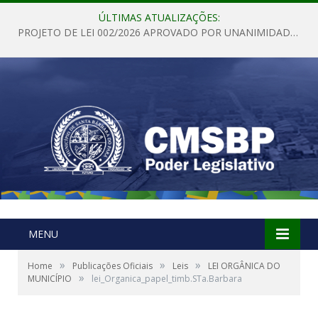
ÚLTIMAS ATUALIZAÇÕES:
PROJETO DE LEI 002/2026 APROVADO POR UNANIMIDADE EM SESSÃO ORDINÁRIA NESTA QUINTA – FEIRA 28 DE MAIO DE 2026
MENU
»
»
»
Home
Publicações Oficiais
Leis
LEI ORGÂNICA DO
»
MUNICÍPIO
lei_Organica_papel_timb.STa.Barbara