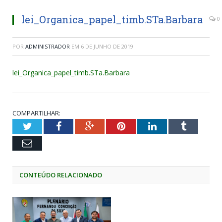
lei_Organica_papel_timb.STa.Barbara
0
POR
ADMINISTRADOR
EM
6 DE JUNHO DE 2019
lei_Organica_papel_timb.STa.Barbara
COMPARTILHAR:
Twitter
Facebook
Google+
Pinterest
LinkedIn
Tumblr
Email
CONTEÚDO RELACIONADO