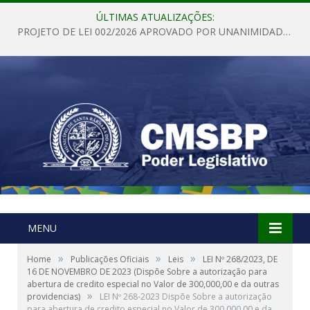
ÚLTIMAS ATUALIZAÇÕES:
PROJETO DE LEI 002/2026 APROVADO POR UNANIMIDADE EM SESSÃO ORDINÁRIA NESTA QUINTA – FEIRA 28 DE MAIO DE 2026
MENU
»
»
»
Home
Publicações Oficiais
Leis
LEI Nº 268/2023, DE
16 DE NOVEMBRO DE 2023 (Dispõe Sobre a autorização para
abertura de credito especial no Valor de 300,000,00 e da outras
»
providencias)
LEI Nº 268-2023 Dispõe Sobre a autorização
para abertura de credito especial no Valor de 300,000,00 e da