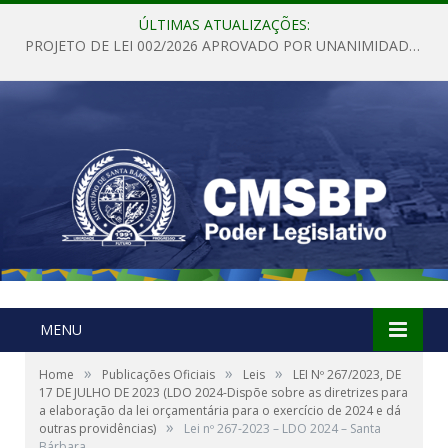
ÚLTIMAS ATUALIZAÇÕES:
PROJETO DE LEI 002/2026 APROVADO POR UNANIMIDADE EM SESSÃO ORDINÁRIA NESTA QUINTA – FEIRA 28 DE MAIO DE 2026
MENU
»
»
»
Home
Publicações Oficiais
Leis
LEI Nº 267/2023, DE
17 DE JULHO DE 2023 (LDO 2024-Dispõe sobre as diretrizes para
a elaboração da lei orçamentária para o exercício de 2024 e dá
»
outras providências)
Lei nº 267-2023 – LDO 2024 – Santa
Bárbara